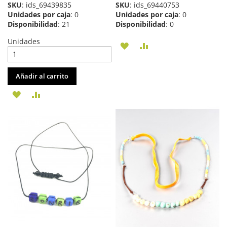
SKU
: ids_69439835
SKU
: ids_69440753
Unidades por caja
: 0
Unidades por caja
: 0
Disponibilidad
: 21
Disponibilidad
: 0
Unidades
AÑADIR
AÑADIR
A
PARA
Añadir al carrito
LA
COMPARAR
AÑADIR
AÑADIR
LISTA
A
PARA
DE
LA
COMPARAR
DESEOS
LISTA
DE
DESEOS