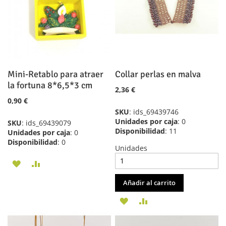
DESEOS
DESEOS
Mini-Retablo para atraer
Collar perlas en malva
la fortuna 8*6,5*3 cm
2,36 €
0,90 €
SKU
: ids_69439746
Unidades por caja
: 0
SKU
: ids_69439079
Disponibilidad
: 11
Unidades por caja
: 0
Disponibilidad
: 0
Unidades
AÑADIR
AÑADIR
A
PARA
Añadir al carrito
LA
COMPARAR
AÑADIR
AÑADIR
LISTA
A
PARA