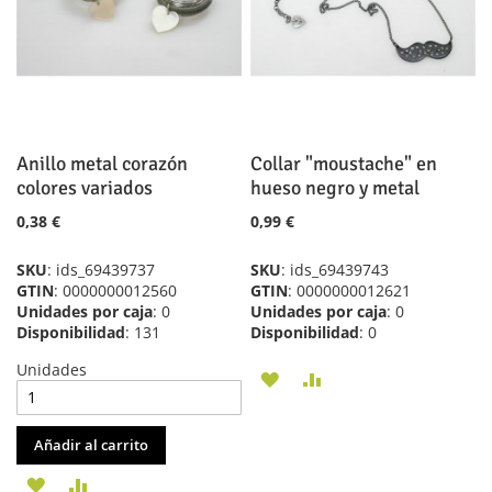
DESEOS
Anillo metal corazón
Collar "moustache" en
colores variados
hueso negro y metal
0,38 €
0,99 €
SKU
: ids_69439737
SKU
: ids_69439743
GTIN
: 0000000012560
GTIN
: 0000000012621
Unidades por caja
: 0
Unidades por caja
: 0
Disponibilidad
: 131
Disponibilidad
: 0
Unidades
AÑADIR
AÑADIR
A
PARA
Añadir al carrito
LA
COMPARAR
AÑADIR
AÑADIR