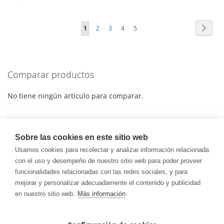
LISTA
A
PARA
DE
Página
Págin
Sigui
Actualmente
Página
Página
Página
Página
1
2
3
4
5
LA
COMPARAR
DESEOS
estás
LISTA
leyendo
DE
Comparar productos
página
DESEOS
No tiene ningún artículo para comparar.
Mi lista de deseos
Sobre las cookies en este sitio web
No tiene ningún elemento en su lista de deseos.
Usamos cookies para recolectar y analizar información relacionada
con el uso y desempeño de nuestro sitio web para poder proveer
funcionalidades relacionadas con las redes sociales, y para
mejorar y personalizar adecuadamente el contenido y publicidad
en nuestro sitio web.
Más información
IDEAS, S. COOP. AND. DE INTERÉS SOCIAL
Pol.Dehesa de Cebrian
C/ El Carpio 55, 14420 Villafranca de Córdoba