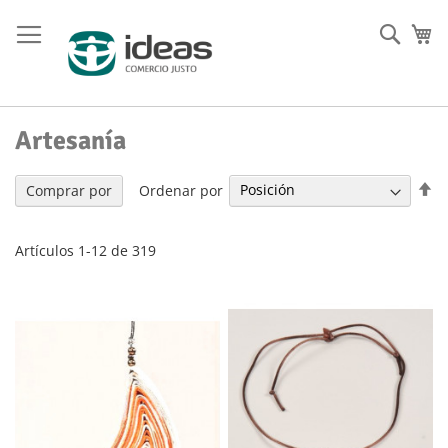
Ir
al
Busc
Mi
contenido
Artesanía
Fi
Ordenar por
Comprar por
Di
De
Artículos
1
-
12
de
319