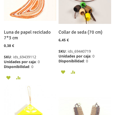
Luna de papel reciclado
Collar de seda (70 cm)
7*3 cm
6,45 €
0,38 €
SKU
: ids_69440719
Unidades por caja
: 0
SKU
: ids_69439112
Disponibilidad
: 0
Unidades por caja
: 0
Disponibilidad
: 0
AÑADIR
AÑADIR
AÑADIR
AÑADIR
A
PARA
A
PARA
LA
COMPARAR
LA
COMPARAR
LISTA
LISTA
DE
DE