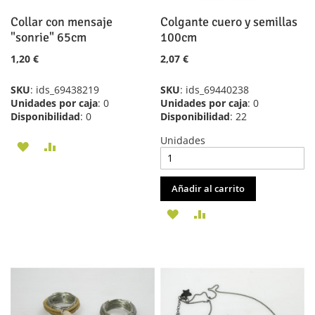
Collar con mensaje
Colgante cuero y semillas
"sonrie" 65cm
100cm
1,20 €
2,07 €
SKU
: ids_69438219
SKU
: ids_69440238
Unidades por caja
: 0
Unidades por caja
: 0
Disponibilidad
: 0
Disponibilidad
: 22
Unidades
AÑADIR
AÑADIR
A
PARA
Añadir al carrito
LA
COMPARAR
AÑADIR
AÑADIR
LISTA
A
PARA
DE
LA
COMPARAR
DESEOS
LISTA
DE