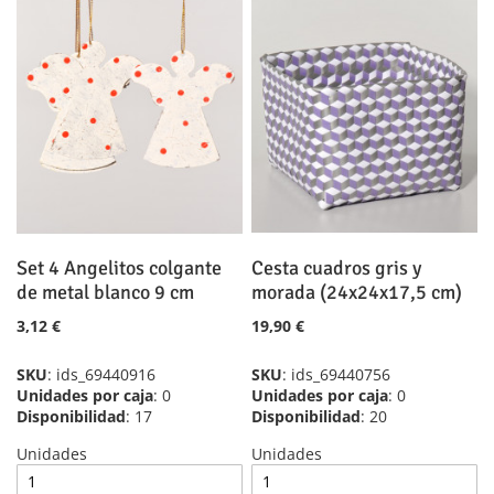
DE
LA
COMPARAR
DESEOS
LISTA
DE
DESEOS
Set 4 Angelitos colgante
Cesta cuadros gris y
de metal blanco 9 cm
morada (24x24x17,5 cm)
3,12 €
19,90 €
SKU
: ids_69440916
SKU
: ids_69440756
Unidades por caja
: 0
Unidades por caja
: 0
Disponibilidad
: 17
Disponibilidad
: 20
Unidades
Unidades