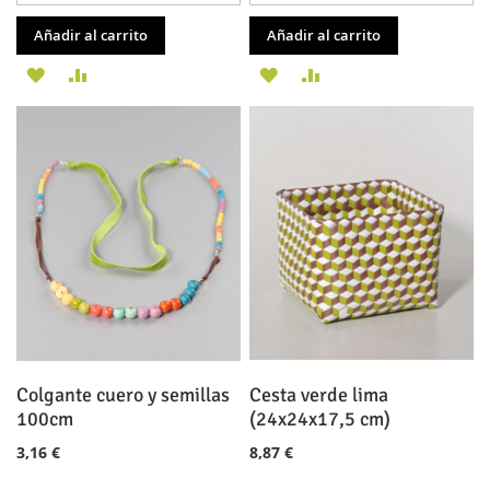
Añadir al carrito
Añadir al carrito
AÑADIR
AÑADIR
AÑADIR
AÑADIR
A
PARA
A
PARA
LA
COMPARAR
LA
COMPARAR
LISTA
LISTA
DE
DE
DESEOS
DESEOS
Colgante cuero y semillas
Cesta verde lima
100cm
(24x24x17,5 cm)
3,16 €
8,87 €