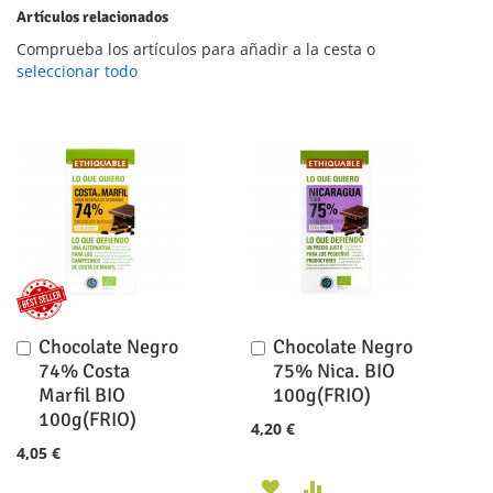
Artículos relacionados
Comprueba los artículos para añadir a la cesta o
seleccionar todo
Chocolate Negro
Chocolate Negro
Añadir
Añadir
al
al
74% Costa
75% Nica. BIO
carrito
carrito
Marfil BIO
100g(FRIO)
100g(FRIO)
4,20 €
4,05 €
AÑADIR
AÑADIR