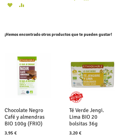
AÑADIR
AÑADIR
A
PARA
A
PARA
LA
COMPARAR
LA
COMPARAR
LISTA
¡Hemos encontrado otros productos que te pueden gustar!
LISTA
DE
DE
DESEOS
DESEOS
Chocolate Negro
Té Verde Jengi.
Café y almendras
Lima BIO 20
BIO 100g (FRIO)
bolsitas 36g
3,95 €
3,20 €