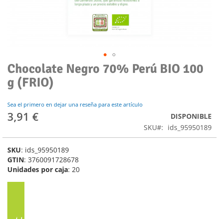
Chocolate Negro 70% Perú BIO 100
Saltar
al
g (FRIO)
comienzo
de
la
Sea el primero en dejar una reseña para este artículo
3,91 €
galería
DISPONIBLE
de
SKU
ids_95950189
imágenes
SKU
: ids_95950189
GTIN
: 3760091728678
Unidades por caja
: 20