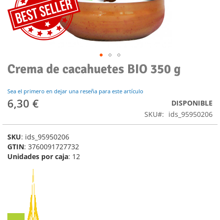
Crema de cacahuetes BIO 350 g
Saltar
al
comienzo
Sea el primero en dejar una reseña para este artículo
de
6,30 €
DISPONIBLE
la
SKU
ids_95950206
galería
de
imágenes
SKU
: ids_95950206
GTIN
: 3760091727732
Unidades por caja
: 12