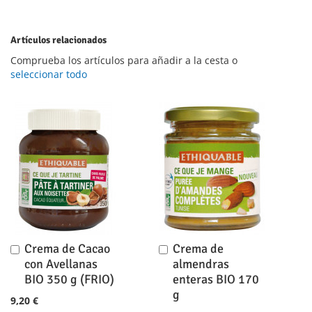
Artículos relacionados
Comprueba los artículos para añadir a la cesta o
seleccionar todo
Crema de Cacao
Crema de
Añadir
Añadir
al
al
con Avellanas
almendras
carrito
carrito
BIO 350 g (FRIO)
enteras BIO 170
g
9,20 €