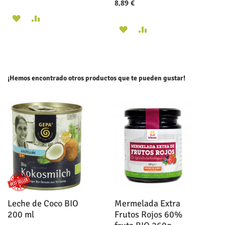
8,89 €
AÑADIR
AÑADIR
AÑADIR
AÑADIR
A
PARA
A
PARA
LA
COMPARAR
LA
COMPARAR
LISTA
¡Hemos encontrado otros productos que te pueden gustar!
LISTA
DE
DE
DESEOS
DESEOS
Leche de Coco BIO
Mermelada Extra
200 ml
Frutos Rojos 60%