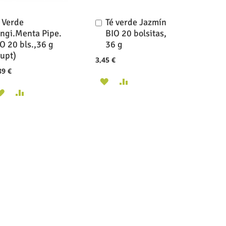
 Verde
Té verde Jazmín
Añadir
al
ngi.Menta Pipe.
BIO 20 bolsitas,
carrito
O 20 bls.,36 g
36 g
upt)
3,45 €
89 €
AÑADIR
AÑADIR
AÑADIR
AÑADIR
A
PARA
A
PARA
LA
COMPARAR
LA
COMPARAR
LISTA
LISTA
DE
DE
DESEOS
DESEOS