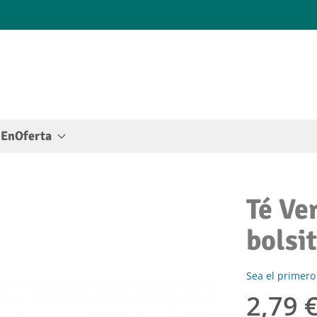
EnOferta
Té Ve
bolsi
Sea el primero
2,79 