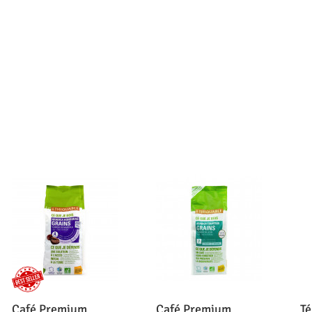
Café Premium
Café Premium
Té