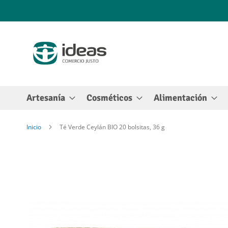
Ir
al
contenido
Artesanía
Cosméticos
Alimentación
Inicio
Té Verde Ceylán BIO 20 bolsitas, 36 g
Saltar
al
final
de
la
galería
de
imágenes