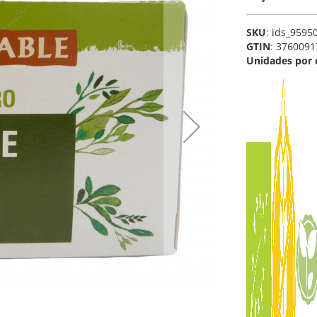
SKU
: ids_9595
GTIN
: 376009
Unidades por 