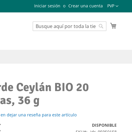
Lenguaje
Iniciar sesión
Crear una cuenta
PVP
Mi cest
Buscar
Buscar
rde Ceylán BIO 20
tas, 36 g
 en dejar una reseña para este artículo
€
DISPONIBLE
SKU
ids_95950158