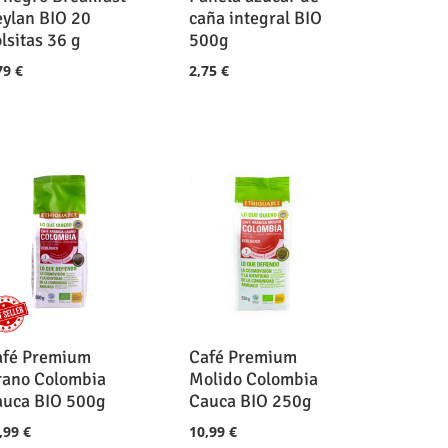
ylan BIO 20
caña integral BIO
lsitas 36 g
500g
79 €
2,75 €
afé Premium
Café Premium
rano Colombia
Molido Colombia
auca BIO 500g
Cauca BIO 250g
,99 €
10,99 €