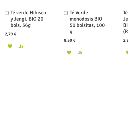
Té verde Hibisco
Té Verde
Té
Añadir
Añadir
al
al
y Jengi. BIO 20
monodosis BIO
Je
carrito
carrito
bols. 36g
50 bolsitas, 100
BI
g
(R
2,79 €
8,50 €
2,
AÑADIR
AÑADIR
AÑADIR
AÑADIR
A
PARA
A
PARA
LA
COMPARAR
LA
COMPARAR
LISTA
LISTA
DE
DE
DESEOS
DESEOS