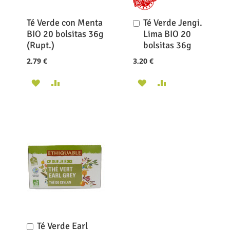
Té Verde con Menta
Té Verde Jengi.
Añadir
al
BIO 20 bolsitas 36g
Lima BIO 20
carrito
(Rupt.)
bolsitas 36g
2,79 €
3,20 €
AÑADIR
AÑADIR
AÑADIR
AÑADIR
A
PARA
A
PARA
LA
COMPARAR
LA
COMPARAR
LISTA
LISTA
DE
DE
DESEOS
DESEOS
Té Verde Earl
Añadir