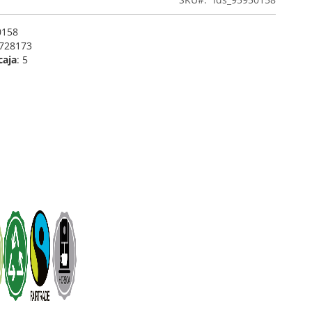
0158
1728173
caja
: 5