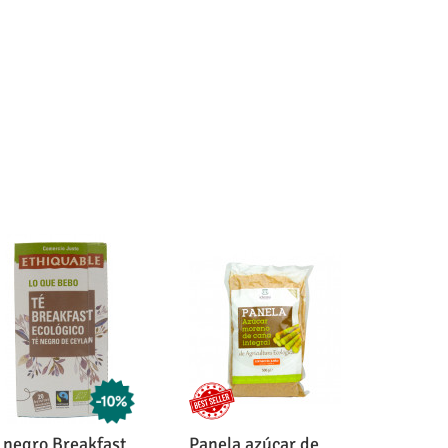
 negro Breakfast
Panela azúcar de