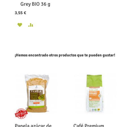
al
Grey BIO 36 g
carrito
3,55 €
AÑADIR
AÑADIR
A
PARA
LA
COMPARAR
LISTA
¡Hemos encontrado otros productos que te pueden gustar!
DE
DESEOS
Panela azúcar de
Café Premium