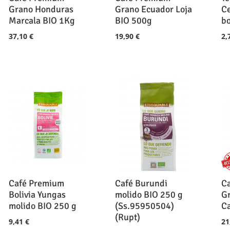
Grano Honduras
Grano Ecuador Loja
Ce
Marcala BIO 1Kg
BIO 500g
bo
37,10 €
19,90 €
2,
Café Premium
Café Burundi
C
Bolivia Yungas
molido BIO 250 g
G
molido BIO 250 g
(Ss.95950504)
C
(Rupt)
9,41 €
21